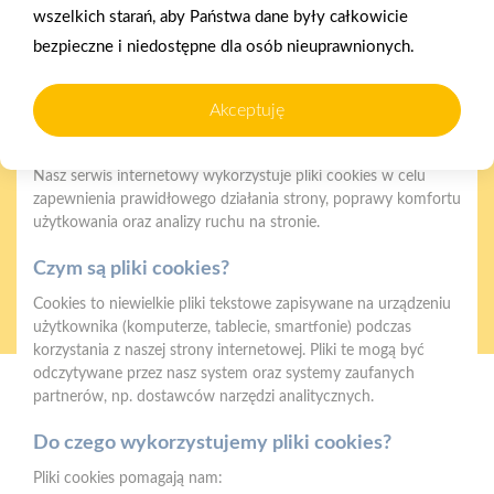
wszelkich starań, aby Państwa dane były całkowicie
bezpieczne i niedostępne dla osób nieuprawnionych.
Akceptuję
Gwarancja jakości
Zakupy w systemie
Polityka plików cookies
naszych produktów
ratalnym
Nasz serwis internetowy wykorzystuje pliki cookies w celu
zapewnienia prawidłowego działania strony, poprawy komfortu
użytkowania oraz analizy ruchu na stronie.
Czym są pliki cookies?
Oferujemy zakupy
Zakupy
Cookies to niewielkie pliki tekstowe zapisywane na urządzeniu
telefoniczne
na terenie całej Polski
użytkownika (komputerze, tablecie, smartfonie) podczas
korzystania z naszej strony internetowej. Pliki te mogą być
odczytywane przez nasz system oraz systemy zaufanych
partnerów, np. dostawców narzędzi analitycznych.
Mrówka Myszków
ul. Pułaskiego 68e, 42-300, Myszków
Do czego wykorzystujemy pliki cookies?
Telefon:
34 343 02 01, 607 444 559
Pliki cookies pomagają nam: