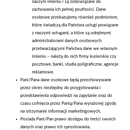
naszym imieniu i są zobowiązane do
zachowania ich pełnej poufności. Dane
osobowe przekazujemy również podmiotom,
które świadczą dla Państwa usługi powiązane
z naszymi usługami, a które są odrębnymi
administratorami danych osobowych
przetwarzającymi Państwa dane we własnym
imieniu – należą do nich firmy kurierskie czy
pocztowe, banki, studia poligraficzne, agencje
reklamowe.
Pani/Pana dane osobowe będą przechowywane
2026-01-15
2026-01-12
przez okres niezbędny do przygotowania i
Grupa PSB Handel S.A.
Zacisze S.A. dołącza do
przedstawienia odpowiedzi na zapytanie oraz do
gra z WOŚP. Powstała
Grupy PSB. Sieć kończy
czasu cofnięcia przez Panią/Pana wyrażonej zgody
firmowa eSkarbonka na
rok strategicznym
na otrzymanie informacji marketingowych.
rzecz gastroenterologii
otwarciem po
Posiada Pani/Pan prawo dostępu do treści swoich
dziecięcej
rebrandingu
danych oraz prawo ich sprostowania,