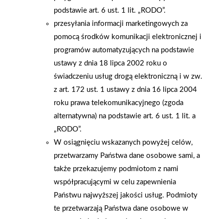
podstawie art. 6 ust. 1 lit. „RODO”.
Mieli również okazję zobaczyć Paryż nocą, który mienił się
przesyłania informacji marketingowych za
mnóstwem kolorowych niepowtarzalnych światełek. Aby
pomocą środków komunikacji elektronicznej i
utrwalić zwiedzone miejsca, popłynęli statkiem po Sekwanie,
programów automatyzujących na podstawie
gdzie tak naprawdę dopiero wtedy było widać potęgę Paryża.
ustawy z dnia 18 lipca 2002 roku o
W programie wycieczki było również zwiedzanie Fragonard'u -
świadczeniu usług drogą elektroniczną i w zw.
jednej z największych fabryk perfum we Francji. Wszyscy z
z art. 172 ust. 1 ustawy z dnia 16 lipca 2004
zainteresowaniem sprawdzali wrażliwość swoich nosów chcąc
roku prawa telekomunikacyjnego (zgoda
rozpoznać ulubione zapachy i wybrać najlepiej pasujący dla
alternatywna) na podstawie art. 6 ust. 1 lit. a
siebie i dla najbliższych. Niestety, czas szybko mija i wszyscy
„RODO”.
muszą wracać do swoich obowiązków, ale pozostaną miłe
W osiągnięciu wskazanych powyżej celów,
wspomnienia i oczywiście zdjęcia.
przetwarzamy Państwa dane osobowe sami, a
także przekazujemy podmiotom z nami
AKTUALNOŚCI
współpracującymi w celu zapewnienia
Państwu najwyższej jakości usług. Podmioty
te przetwarzają Państwa dane osobowe w