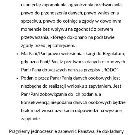
usunięcia/zapomnienia, ograniczenia przetwarzania,
prawo do przenoszenia danych, prawo wniesienia
sprzeciwu, prawo do cofnięcia zgody w dowolnym
momencie bez wpływu na zgodność z prawem
przetwarzania, którego dokonano na podstawie
zgody przed jej cofnięciem.
Ma Pani/Pan prawo wniesienia skargi do Regulatora,
gdy uzna Pani/Pan, iż przetwarza danych osobowych
Pani/Pana dotyczących narusza przepisy „RODO”.
Podanie przez Pana/Panią danych osobowych jest
niezbędne do realizacji wniosku z zapytaniem. Jest
Pan/Pani zobowiązania do ich podania, a
konsekwencją niepodania danych osobowych będzie
2025-12-31
Otwarcie sklepu PSB
brak możliwości uzyskania odpowiedzi na wysłane
Mrówka w Wyrzysku
zapytanie.
Pragniemy jednocześnie zapewnić Państwa, że dokładamy