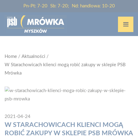
Pn-Pt: 7-20
Sb: 7-20;
Nd: handlowa: 10-20
Home
/
Aktualności
/
W Starachowicach klienci mogą robić zakupy w sklepie PSB
Mrówka
2021-04-24
W STARACHOWICACH KLIENCI MOGĄ
ROBIĆ ZAKUPY W SKLEPIE PSB MRÓWKA