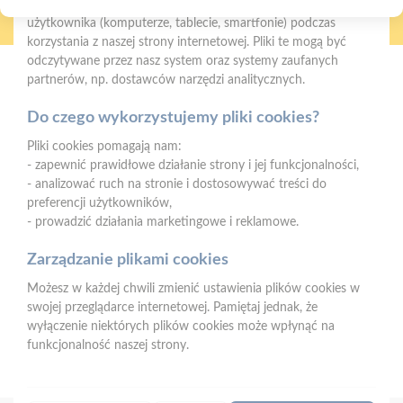
Cookies to niewielkie pliki tekstowe zapisywane na urządzeniu
telefoniczne
na terenie całej Polski
użytkownika (komputerze, tablecie, smartfonie) podczas
korzystania z naszej strony internetowej. Pliki te mogą być
odczytywane przez nasz system oraz systemy zaufanych
partnerów, np. dostawców narzędzi analitycznych.
Mrówka Myszków
ul. Pułaskiego 68e, 42-300, Myszków
Do czego wykorzystujemy pliki cookies?
Telefon:
34 343 02 01, 607 444 559
Pliki cookies pomagają nam:
E-mail:
myszkow@psbmrowka.com.pl
- zapewnić prawidłowe działanie strony i jej funkcjonalności,
- analizować ruch na stronie i dostosowywać treści do
preferencji użytkowników,
Dane rejestrowe spółki:
- prowadzić działania marketingowe i reklamowe.
Nr KRS 0000620472
Sąd Rejonowy w Częstochowie
Zarządzanie plikami cookies
Kapitał zakładowy 600 000 PLN
Możesz w każdej chwili zmienić ustawienia plików cookies w
NIP:
577-10-62-496
swojej przeglądarce internetowej. Pamiętaj jednak, że
REGON:
150215402
wyłączenie niektórych plików cookies może wpłynąć na
funkcjonalność naszej strony.