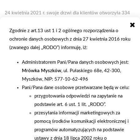
24 kwietnia 2021 r. swoje drzwi dla klientów otworzyła 334
Mrówka w Polsce zlokalizowana w Starachowicach.
Starachowice to 50-tysięczne miasto w woj. świętokrzyskim.
Zgodnie z art.13 ust 1 i 2 ogólnego rozporządzenia o
Inwestorem jest rodzinna firma Polbudrol Bis, którą prowadzą
ochronie danych osobowych z dnia 27 kwietnia 2016 roku
trzej bracia Andrzej, Wojciech i Grzegorz Pożoga. W kwietniu
(zwanego dalej „RODO”) informuję, iż:
br. Polbudrol Bis obchodzi 20-lecie funkcjonowania firmy i
Administratorem Pani/Pana danych osobowych jest:
obecnie zatrudnia 60 osób. W Starachowicach obok nowo
Mrówka Myszków
, ul. Pułaskiego 68e, 42-300,
wybudowanej Mrówki funkcjonuje PSB Profi, a w Rzepinie,
Myszków, NIP: 577-10-62-496
oddalonym o kilka km od Starachowic, skład budowlany wraz
Pani/Pana dane osobowe przetwarzane będą w celu:
ze sklepem detalicznym. Market PSB Mrówka ma powierzchnię
przygotowania odpowiedzi na zapytanie na
handlową 1600 m 2 w hali + 1800 m 2 ogrodu zewnętrznego,
podstawie art. 6 ust. 1 lit. „RODO”.
z czego 1000 m 2 jest zadaszone, a 800 m2 na otwartej
przesyłania informacji marketingowych za
powierzchni. W markecie pracuje 27 osób. Uroczyste otwarcie
pomocą środków komunikacji elektronicznej i
poprzedzone było szeroką kampanią reklamową: billboardy,
programów automatyzujących na podstawie
gazetki, artykuł w lokalnej prasie, informacje na FB. W dniu
ustawy z dnia 18 lipca 2002 roku o
otwarcia na klientów czekało wiele atrakcyjnych nagród oraz