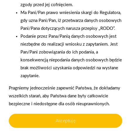
zgody przed jej cofnięciem.
Ma Pani/Pan prawo wniesienia skargi do Regulatora,
gdy uzna Pani/Pan, iż przetwarza danych osobowych
2025-12-31
Otwarcie sklepu PSB
Pani/Pana dotyczących narusza przepisy „RODO”.
Mrówka w Wyrzysku
Podanie przez Pana/Panią danych osobowych jest
niezbędne do realizacji wniosku z zapytaniem. Jest
Pan/Pani zobowiązania do ich podania, a
konsekwencją niepodania danych osobowych będzie
brak możliwości uzyskania odpowiedzi na wysłane
zapytanie.
Gwarancja jakości
Zakupy w systemie
Polityka plików cookies
Pragniemy jednocześnie zapewnić Państwa, że dokładamy
naszych produktów
ratalnym
wszelkich starań, aby Państwa dane były całkowicie
Nasz serwis internetowy wykorzystuje pliki cookies w celu
bezpieczne i niedostępne dla osób nieuprawnionych.
zapewnienia prawidłowego działania strony, poprawy komfortu
użytkowania oraz analizy ruchu na stronie.
Akceptuję
Czym są pliki cookies?
Oferujemy zakupy
Zakupy