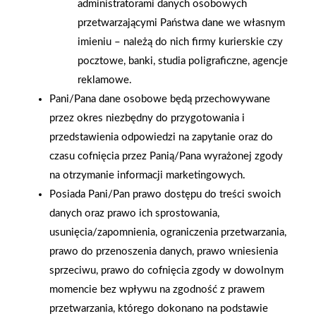
administratorami danych osobowych
2026-01-15
2026-01-12
przetwarzającymi Państwa dane we własnym
Grupa PSB Handel S.A.
Zacisze S.A. dołącza do
imieniu – należą do nich firmy kurierskie czy
gra z WOŚP. Powstała
Grupy PSB. Sieć kończy
pocztowe, banki, studia poligraficzne, agencje
firmowa eSkarbonka na
rok strategicznym
reklamowe.
rzecz gastroenterologii
otwarciem po
Pani/Pana dane osobowe będą przechowywane
dziecięcej
rebrandingu
przez okres niezbędny do przygotowania i
przedstawienia odpowiedzi na zapytanie oraz do
czasu cofnięcia przez Panią/Pana wyrażonej zgody
na otrzymanie informacji marketingowych.
Posiada Pani/Pan prawo dostępu do treści swoich
danych oraz prawo ich sprostowania,
usunięcia/zapomnienia, ograniczenia przetwarzania,
prawo do przenoszenia danych, prawo wniesienia
sprzeciwu, prawo do cofnięcia zgody w dowolnym
momencie bez wpływu na zgodność z prawem
przetwarzania, którego dokonano na podstawie