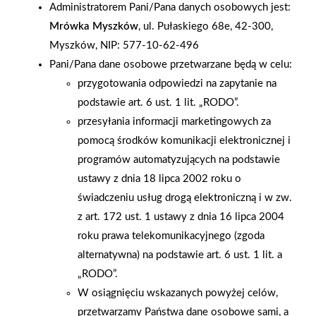
Administratorem Pani/Pana danych osobowych jest:
akcjonariuszy do złożenia dokumentów akcji w siedzibie spółki
Mrówka Myszków
, ul. Pułaskiego 68e, 42-300,
tj. Wełecz 142, 28-100 Busko - Zdrój. Informacje o
Myszków, NIP: 577-10-62-496
dematerializacji akcji dostępne są na stronie
Pani/Pana dane osobowe przetwarzane będą w celu:
www.grupapsb.com.pl oraz pod nr tel. +48 41 378 52 80.
przygotowania odpowiedzi na zapytanie na
podstawie art. 6 ust. 1 lit. „RODO”.
AKTUALNOŚCI
przesyłania informacji marketingowych za
pomocą środków komunikacji elektronicznej i
programów automatyzujących na podstawie
ustawy z dnia 18 lipca 2002 roku o
świadczeniu usług drogą elektroniczną i w zw.
z art. 172 ust. 1 ustawy z dnia 16 lipca 2004
roku prawa telekomunikacyjnego (zgoda
alternatywna) na podstawie art. 6 ust. 1 lit. a
„RODO”.
W osiągnięciu wskazanych powyżej celów,
przetwarzamy Państwa dane osobowe sami, a