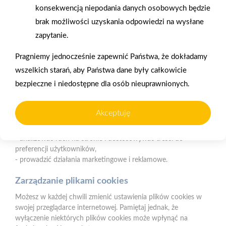
użytkowania oraz analizy ruchu na stronie.
konsekwencją niepodania danych osobowych będzie
Czym są pliki cookies?
brak możliwości uzyskania odpowiedzi na wysłane
Oferujemy zakupy
Zakupy
zapytanie.
Cookies to niewielkie pliki tekstowe zapisywane na urządzeniu
telefoniczne
na terenie całej Polski
użytkownika (komputerze, tablecie, smartfonie) podczas
Pragniemy jednocześnie zapewnić Państwa, że dokładamy
korzystania z naszej strony internetowej. Pliki te mogą być
odczytywane przez nasz system oraz systemy zaufanych
wszelkich starań, aby Państwa dane były całkowicie
partnerów, np. dostawców narzędzi analitycznych.
Mrówka Myszków
bezpieczne i niedostępne dla osób nieuprawnionych.
ul. Pułaskiego 68e, 42-300, Myszków
Do czego wykorzystujemy pliki cookies?
Akceptuję
Telefon:
34 343 02 01, 607 444 559
Pliki cookies pomagają nam:
E-mail:
myszkow@psbmrowka.com.pl
- zapewnić prawidłowe działanie strony i jej funkcjonalności,
- analizować ruch na stronie i dostosowywać treści do
preferencji użytkowników,
Dane rejestrowe spółki:
- prowadzić działania marketingowe i reklamowe.
Nr KRS 0000620472
Sąd Rejonowy w Częstochowie
Zarządzanie plikami cookies
Kapitał zakładowy 600 000 PLN
Możesz w każdej chwili zmienić ustawienia plików cookies w
NIP:
577-10-62-496
swojej przeglądarce internetowej. Pamiętaj jednak, że
REGON:
150215402
wyłączenie niektórych plików cookies może wpłynąć na