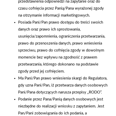
przedstawienia odpowiedzi na zapytanie oraz do
czasu cofnięcia przez Panią/Pana wyrażonej zgody
na otrzymanie informacji marketingowych.
Posiada Pani/Pan prawo dostępu do treści swoich
danych oraz prawo ich sprostowania,
usunięcia/zapomnienia, ograniczenia przetwarzania,
2025-12-31
Otwarcie sklepu PSB
prawo do przenoszenia danych, prawo wniesienia
Mrówka w Wyrzysku
sprzeciwu, prawo do cofnięcia zgody w dowolnym
momencie bez wpływu na zgodność z prawem
przetwarzania, którego dokonano na podstawie
zgody przed jej cofnięciem.
Ma Pani/Pan prawo wniesienia skargi do Regulatora,
gdy uzna Pani/Pan, iż przetwarza danych osobowych
Gwarancja jakości
Zakupy w systemie
Pani/Pana dotyczących narusza przepisy „RODO”.
Polityka plików cookies
naszych produktów
ratalnym
Podanie przez Pana/Panią danych osobowych jest
Nasz serwis internetowy wykorzystuje pliki cookies w celu
niezbędne do realizacji wniosku z zapytaniem. Jest
zapewnienia prawidłowego działania strony, poprawy komfortu
Pan/Pani zobowiązania do ich podania, a