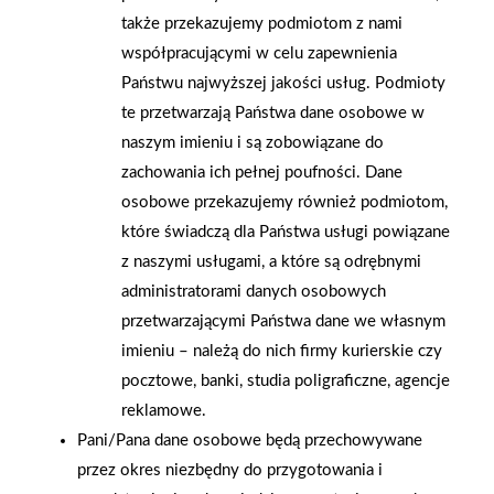
także przekazujemy podmiotom z nami
współpracującymi w celu zapewnienia
Państwu najwyższej jakości usług. Podmioty
2026-01-15
2026-01-12
te przetwarzają Państwa dane osobowe w
Grupa PSB Handel S.A.
Zacisze S.A. dołącza do
naszym imieniu i są zobowiązane do
gra z WOŚP. Powstała
Grupy PSB. Sieć kończy
zachowania ich pełnej poufności. Dane
firmowa eSkarbonka na
rok strategicznym
osobowe przekazujemy również podmiotom,
rzecz gastroenterologii
otwarciem po
które świadczą dla Państwa usługi powiązane
dziecięcej
rebrandingu
z naszymi usługami, a które są odrębnymi
administratorami danych osobowych
przetwarzającymi Państwa dane we własnym
imieniu – należą do nich firmy kurierskie czy
pocztowe, banki, studia poligraficzne, agencje
reklamowe.
Pani/Pana dane osobowe będą przechowywane
przez okres niezbędny do przygotowania i