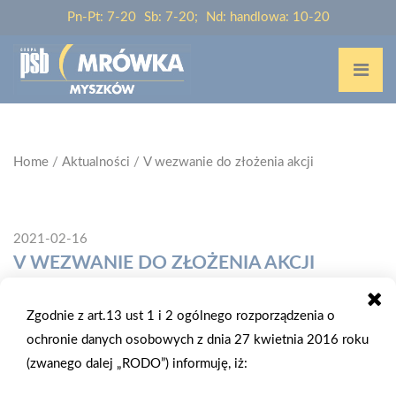
Pn-Pt: 7-20
Sb: 7-20;
Nd: handlowa: 10-20
Home
/
Aktualności
/
V wezwanie do złożenia akcji
2021-02-16
V WEZWANIE DO ZŁOŻENIA AKCJI
Zarząd Grupy PSB Handel S.A. w Wełeczu, działając na
Zgodnie z art.13 ust 1 i 2 ogólnego rozporządzenia o
podstawie art.16 ustawy z dnia 30 sierpnia 2019 r. o zmianie
ochronie danych osobowych z dnia 27 kwietnia 2016 roku
ustawy – Kodeks spółek handlowych oraz niektórych innych
(zwanego dalej „RODO”) informuję, iż:
ustaw (Dz. U. z 2019 r. poz. 1798) wzywa po raz piąty