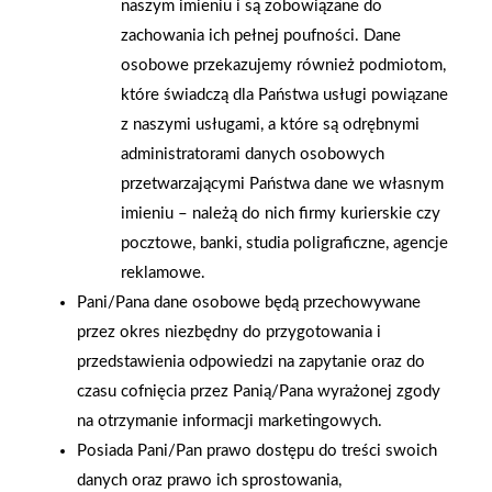
naszym imieniu i są zobowiązane do
zachowania ich pełnej poufności. Dane
osobowe przekazujemy również podmiotom,
które świadczą dla Państwa usługi powiązane
z naszymi usługami, a które są odrębnymi
administratorami danych osobowych
przetwarzającymi Państwa dane we własnym
imieniu – należą do nich firmy kurierskie czy
pocztowe, banki, studia poligraficzne, agencje
reklamowe.
Pani/Pana dane osobowe będą przechowywane
2026-01-15
2026-01-12
przez okres niezbędny do przygotowania i
Grupa PSB Handel S.A.
Zacisze S.A. dołącza do
przedstawienia odpowiedzi na zapytanie oraz do
gra z WOŚP. Powstała
Grupy PSB. Sieć kończy
czasu cofnięcia przez Panią/Pana wyrażonej zgody
firmowa eSkarbonka na
rok strategicznym
na otrzymanie informacji marketingowych.
rzecz gastroenterologii
otwarciem po
Posiada Pani/Pan prawo dostępu do treści swoich
dziecięcej
rebrandingu
danych oraz prawo ich sprostowania,