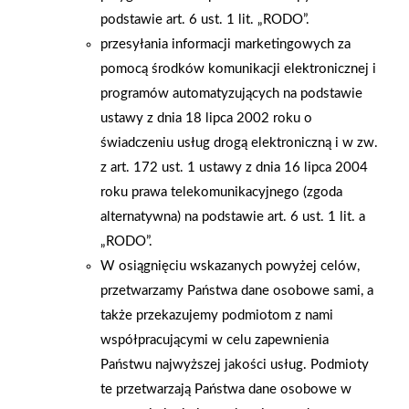
podstawie art. 6 ust. 1 lit. „RODO”.
Kreisel, Lakma, Franspol, Robelit, Color Expert, Kubala, Matizol,
przesyłania informacji marketingowych za
Gamrat, Kronopol, Cerg, Grass, Proma, Selena, Girdinia.
pomocą środków komunikacji elektronicznej i
Natomiast poprzedni weekend (18-19 sierpnia 2007 r.) w tym
programów automatyzujących na podstawie
samym miejscu - również przy znaczącym udziale firmy
ustawy z dnia 18 lipca 2002 roku o
"Building Business" (PSB) odbyły się zawody szybowcowe
świadczeniu usług drogą elektroniczną i w zw.
"Grand Prix Góry Żar", gdzie startowały najbardziej znane
z art. 172 ust. 1 ustawy z dnia 16 lipca 2004
postacie tego sportu - mistrzowie świata i Europy. Sponsorami
roku prawa telekomunikacyjnego (zgoda
tej imprezy były również firmy budowlane - LAFARGE Gips i
alternatywna) na podstawie art. 6 ust. 1 lit. a
IZOHAN. Całość odbyła się pod patronatem Grupy PSB. A TVN
„RODO”.
TURBO nagrało prawie półgodzinny materiał, który będzie
W osiągnięciu wskazanych powyżej celów,
emitowany w tejże telewizji.
przetwarzamy Państwa dane osobowe sami, a
także przekazujemy podmiotom z nami
AKTUALNOŚCI
współpracującymi w celu zapewnienia
Państwu najwyższej jakości usług. Podmioty
te przetwarzają Państwa dane osobowe w