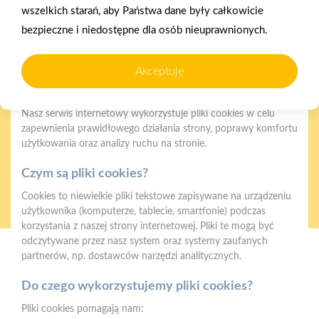
wszelkich starań, aby Państwa dane były całkowicie
bezpieczne i niedostępne dla osób nieuprawnionych.
Akceptuję
Gwarancja jakości
Zakupy w systemie
Polityka plików cookies
naszych produktów
ratalnym
Nasz serwis internetowy wykorzystuje pliki cookies w celu
zapewnienia prawidłowego działania strony, poprawy komfortu
użytkowania oraz analizy ruchu na stronie.
Czym są pliki cookies?
Oferujemy zakupy
Zakupy
Cookies to niewielkie pliki tekstowe zapisywane na urządzeniu
telefoniczne
na terenie całej Polski
użytkownika (komputerze, tablecie, smartfonie) podczas
korzystania z naszej strony internetowej. Pliki te mogą być
odczytywane przez nasz system oraz systemy zaufanych
partnerów, np. dostawców narzędzi analitycznych.
Mrówka Myszków
ul. Pułaskiego 68e, 42-300, Myszków
Do czego wykorzystujemy pliki cookies?
Telefon:
34 343 02 01, 607 444 559
Pliki cookies pomagają nam: