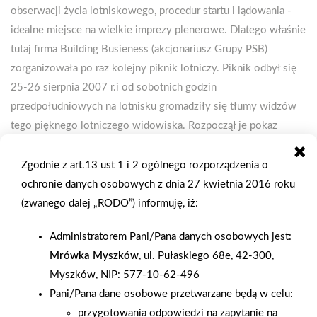
obserwacji życia lotniskowego, procedur startu i lądowania -
idealne miejsce na wielkie imprezy plenerowe. Dlatego właśnie
tutaj firma Building Busieness (akcjonariusz Grupy PSB)
zorganizowała po raz kolejny piknik lotniczy. Piknik odbył się
25-26 sierpnia 2007 r.i od sobotnich godzin
przedpołudniowych na lotnisku gromadziły się tłumy widzów
tego pięknego lotniczego widowiska. Rozpoczął je pokaz
skoczków spadochronowych, potem latały modele, lotnie i
paralotnie. Gwiazda programu to zespół lotniczy "Żelazny" -
Zgodnie z art.13 ust 1 i 2 ogólnego rozporządzenia o
można go obejrzeć czasem w TV Discovery - tak karkołomnych
ochronie danych osobowych z dnia 27 kwietnia 2016 roku
podniebnych ewolucji większość uczestników pikniku nigdy
(zwanego dalej „RODO”) informuję, iż:
przedtem nie widziała "na żywo". Pprzeróżne atrakcje lotnicze
Administratorem Pani/Pana danych osobowych jest:
trwały aż do zmierzchu, wieczór wypełnił występ zespołu "NO
Mrówka Myszków
, ul. Pułaskiego 68e, 42-300,
TO CO". Nocne niebo rozświetliło się przed północą blaskiem
Myszków, NIP: 577-10-62-496
sztucznych ogni. Głównymi sponsorami tej wielkiej plenerowej
Pani/Pana dane osobowe przetwarzane będą w celu:
imprezy były firmy: LAFARGE-GIPS oraz ISOVER, Sponsorzy
przygotowania odpowiedzi na zapytanie na
wspomagający to Atlas, Rockwool, Izohan, Termo Organika,