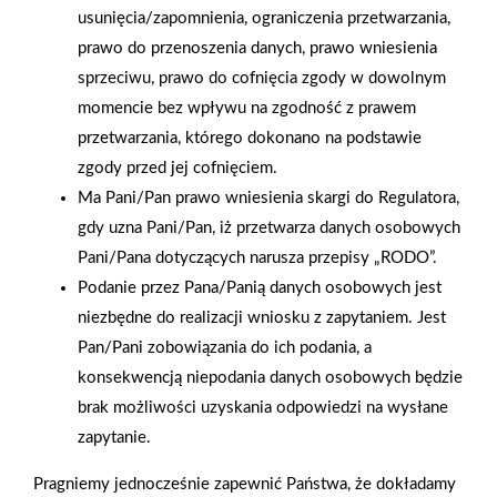
usunięcia/zapomnienia, ograniczenia przetwarzania,
prawo do przenoszenia danych, prawo wniesienia
sprzeciwu, prawo do cofnięcia zgody w dowolnym
momencie bez wpływu na zgodność z prawem
przetwarzania, którego dokonano na podstawie
zgody przed jej cofnięciem.
Ma Pani/Pan prawo wniesienia skargi do Regulatora,
gdy uzna Pani/Pan, iż przetwarza danych osobowych
Pani/Pana dotyczących narusza przepisy „RODO”.
Podanie przez Pana/Panią danych osobowych jest
niezbędne do realizacji wniosku z zapytaniem. Jest
Pan/Pani zobowiązania do ich podania, a
konsekwencją niepodania danych osobowych będzie
2025-12-31
Otwarcie sklepu PSB
brak możliwości uzyskania odpowiedzi na wysłane
Mrówka w Wyrzysku
zapytanie.
Pragniemy jednocześnie zapewnić Państwa, że dokładamy