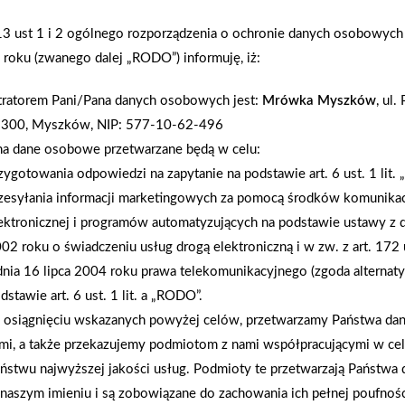
wręczenie statuetek dla pierwszych trzech miejsc,
.13 ust 1 i 2 ogólnego rozporządzenia o ochronie danych osobowych
otrzymywały nominacje w następujących kategoriac
roku (zwanego dalej „RODO”) informuję, iż:
Kubaturowe 3. Budownictwo Przemysłowe 4. Dystr
Inżynieryjna i Drogowa 6. Instalatorstwo i Elektro
tratorem Pani/Pana danych osobowych jest:
Mrówka Myszków
, ul.
Producenci Materiałów Budowlanych 9. Stolarka Bu
-300, Myszków, NIP: 577-10-62-496
Budownictwa 12. Usługi Deweloperskie 13. Wypos
na dane osobowe przetwarzane będą w celu:
Organizatorem konkursu jest Zarząd i Rada Zwią
zygotowania odpowiedzi na zapytanie na podstawie art. 6 ust. 1 lit.
patronem Ministra Budownictwa. Konkurs jest ski
zesyłania informacji marketingowych za pomocą środków komunikac
produkty, usługi, technologie, procesy oraz metod
ektronicznej i programów automatyzujących na podstawie ustawy z d
bezpieczne i konkurencyjne.
02 roku o świadczeniu usług drogą elektroniczną i w zw. z art. 172 
dnia 16 lipca 2004 roku prawa telekomunikacyjnego (zgoda alternat
dstawie art. 6 ust. 1 lit. a „RODO”.
AKTUALNOŚCI
osiągnięciu wskazanych powyżej celów, przetwarzamy Państwa d
mi, a także przekazujemy podmiotom z nami współpracującymi w ce
ństwu najwyższej jakości usług. Podmioty te przetwarzają Państw
naszym imieniu i są zobowiązane do zachowania ich pełnej poufnoś