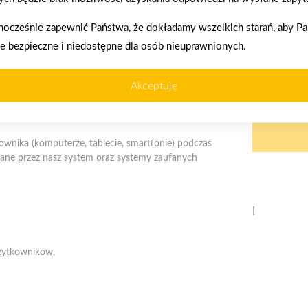
nocześnie zapewnić Państwa, że dokładamy wszelkich starań, aby P
ie bezpieczne i niedostępne dla osób nieuprawnionych.
enia prawidłowego działania strony, poprawy komfortu
Akceptuję
akupy w systemie
Oferujemy zakup
ratalnym
telefoniczne
kownika (komputerze, tablecie, smartfonie) podczas
ywane przez nasz system oraz systemy zaufanych
Telefon:
34 343 02 01, 607 444 559
E-mail:
myszkow@psbmrowka.com.pl
użytkowników,