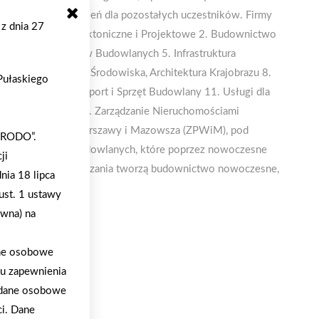
 jak również wyróżnień dla pozostałych uczestników. Firmy
 z dnia 27
h: 1. Biura Architektoniczne i Projektowe 2. Budownictwo
ybucja Materiałów Budowlanych 5. Infrastruktura
technika 7. Ochrona Środowiska, Architektura Krajobrazu 8.
 Pułaskiego
dowlana 10. Transport i Sprzęt Budowlany 11. Usługi dla
ażenie Wnętrz 14. Zarządzanie Nieruchomościami
zku Pracodawców Warszawy i Mazowsza (ZPWiM), pod
 „RODO”.
erowany do firm budowlanych, które poprzez nowoczesne
ji
y organizacji i zarządzania tworzą budownictwo nowoczesne,
nia 18 lipca
ust. 1 ustawy
ywna) na
ane osobowe
lu zapewnienia
a dane osobowe
ci. Dane