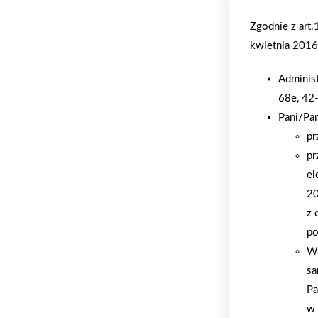
Zgodnie z art
kwietnia 2016 
Adminis
68e, 42
Pani/Pa
pr
pr
el
20
z 
po
W 
sa
Pa
w 