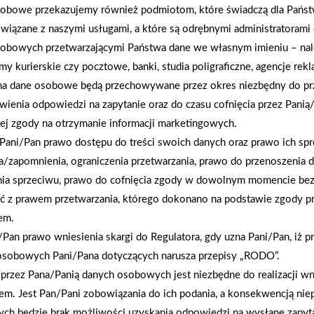
obowe przekazujemy również podmiotom, które świadczą dla Państ
wiązane z naszymi usługami, a które są odrębnymi administratorami
obowych przetwarzającymi Państwa dane we własnym imieniu – nal
rmy kurierskie czy pocztowe, banki, studia poligraficzne, agencje re
na dane osobowe będą przechowywane przez okres niezbędny do pr
wienia odpowiedzi na zapytanie oraz do czasu cofnięcia przez Panią
ej zgody na otrzymanie informacji marketingowych.
Pani/Pan prawo dostępu do treści swoich danych oraz prawo ich spr
a/zapomnienia, ograniczenia przetwarzania, prawo do przenoszenia 
nia sprzeciwu, prawo do cofnięcia zgody w dowolnym momencie be
ć z prawem przetwarzania, którego dokonano na podstawie zgody pr
2026-01-12
em.
Zacisze S.A. dołącza do Grupy PSB. Sieć kończy
Pan prawo wniesienia skargi do Regulatora, gdy uzna Pani/Pan, iż p
rok strategicznym otwarciem po rebrandingu
osobowych Pani/Pana dotyczących narusza przepisy „RODO”.
przez Pana/Panią danych osobowych jest niezbędne do realizacji wn
em. Jest Pan/Pani zobowiązania do ich podania, a konsekwencją nie
ch będzie brak możliwości uzyskania odpowiedzi na wysłane zapyta