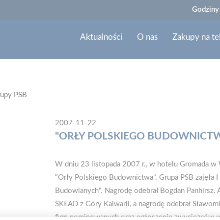
Godziny
Aktualności
O nas
Zakupy na te
rupy PSB
2007-11-22
"ORŁY POLSKIEGO BUDOWNICTW
W dniu 23 listopada 2007 r., w hotelu Gromada w W
"Orły Polskiego Budownictwa". Grupa PSB zajęła I
Budowlanych". Nagrodę odebrał Bogdan Panhirsz. A 3
SKŁAD z Góry Kalwarii, a nagrodę odebrał Sławomi
firm nominowanych oraz ogłoszenie zwycięzców w