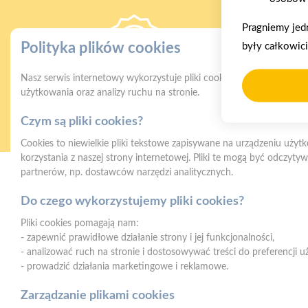
Pragniemy jed
Polityka plików cookies
były całkowic
Nasz serwis internetowy wykorzystuje pliki cookies w celu zapewni
Gwarancja jakości
Z
użytkowania oraz analizy ruchu na stronie.
naszych produktów
Czym są pliki cookies?
Cookies to niewielkie pliki tekstowe zapisywane na urządzeniu użyt
korzystania z naszej strony internetowej. Pliki te mogą być odczyt
partnerów, np. dostawców narzędzi analitycznych.
Mrówka Myszków
Do czego wykorzystujemy pliki cookies?
ul. Pułaskiego 68e, 42-300, Myszków
Pliki cookies pomagają nam:
- zapewnić prawidłowe działanie strony i jej funkcjonalności,
- analizować ruch na stronie i dostosowywać treści do preferencji 
- prowadzić działania marketingowe i reklamowe.
Zarządzanie plikami cookies