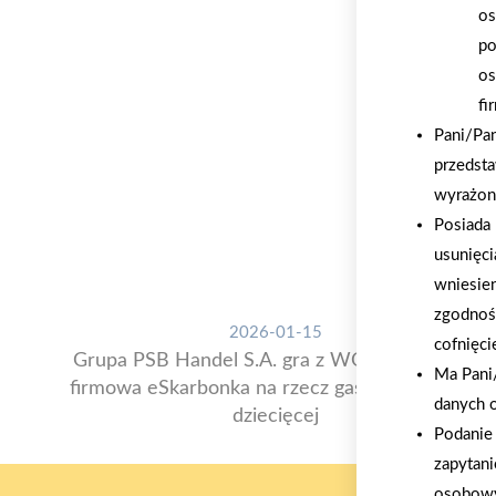
os
po
os
fi
Pani/Pa
przedsta
wyrażon
Posiada 
usunięci
wniesie
zgodnoś
2026-01-15
cofnięci
Grupa PSB Handel S.A. gra z WOŚP. Powstała
Ma Pani/
firmowa eSkarbonka na rzecz gastroenterologii
danych 
dziecięcej
Podanie 
zapytani
osobowy