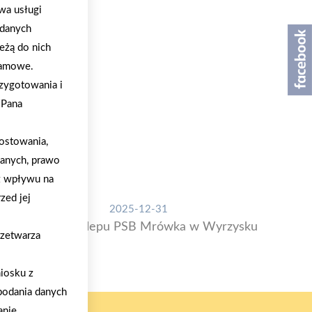
wa usługi
 danych
eżą do nich
klamowe.
zygotowania i
/Pana
ostowania,
danych, prawo
z wpływu na
zed jej
2025-12-31
Otwarcie sklepu PSB Mrówka w Wyrzysku
rzetwarza
iosku z
podania danych
nie.