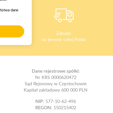
aństwa dane
y
Zakupy
na terenie całej Polski
Dane rejestrowe spółki:
Nr KRS 0000620472
Sąd Rejonowy w Częstochowie
Kapitał zakładowy 600 000 PLN
NIP:
577-10-62-496
REGON:
150215402