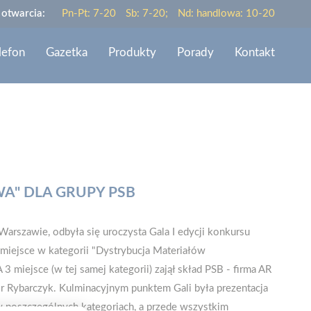
 otwarcia:
Pn-Pt: 7-20
Sb: 7-20;
Nd: handlowa: 10-20
lefon
Gazetka
Produkty
Porady
Kontakt
A" DLA GRUPY PSB
arszawie, odbyła się uroczysta Gala I edycji konkursu
 miejsce w kategorii "Dystrybucja Materiałów
 miejsce (w tej samej kategorii) zajął skład PSB - firma AR
r Rybarczyk. Kulminacyjnym punktem Gali była prezentacja
 poszczególnych kategoriach, a przede wszystkim