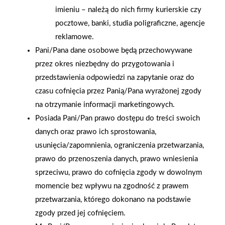
firmowa eSkarbonka na
rok strategicznym
imieniu – należą do nich firmy kurierskie czy
rzecz gastroenterologii
otwarciem po
pocztowe, banki, studia poligraficzne, agencje
dziecięcej
rebrandingu
reklamowe.
Pani/Pana dane osobowe będą przechowywane
przez okres niezbędny do przygotowania i
przedstawienia odpowiedzi na zapytanie oraz do
czasu cofnięcia przez Panią/Pana wyrażonej zgody
na otrzymanie informacji marketingowych.
Posiada Pani/Pan prawo dostępu do treści swoich
danych oraz prawo ich sprostowania,
usunięcia/zapomnienia, ograniczenia przetwarzania,
prawo do przenoszenia danych, prawo wniesienia
sprzeciwu, prawo do cofnięcia zgody w dowolnym
momencie bez wpływu na zgodność z prawem
przetwarzania, którego dokonano na podstawie
zgody przed jej cofnięciem.
2025-12-31