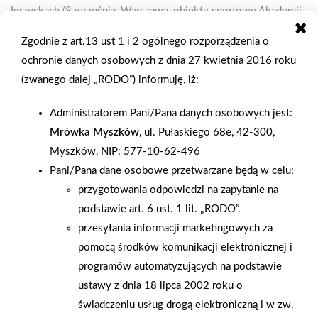
Igrzyskach (8 września, Warszawa, obiekty sportowe Akademii
Wychowania Fizycznego) uczestniczyły dzieci cierpiące na
Zgodnie z art.13 ust 1 i 2 ogólnego rozporządzenia o
choroby nowotworowe. Patronatem honorowym imprezy była
ochronie danych osobowych z dnia 27 kwietnia 2016 roku
Małżonka Prezydenta RP pani Maria Kaczyńska. W kilkunastu
(zwanego dalej „RODO”) informuję, iż:
konkurencjach lekkoatletycznych, pływaniu, tenisie stołowym i
w meczach piłki nożnej zmierzyli się młodzi zawodnicy ze
Administratorem Pani/Pana danych osobowych jest:
wszystkich ośrodków onkologicznych w Polsce oraz dzieci z
Mrówka Myszków
, ul. Pułaskiego 68e, 42-300,
Rosji i z Ukrainy. Celem zorganizowanej po raz pierwszy
Myszków, NIP: 577-10-62-496
imprezy było przełamywanie stereotypów wobec chorób
Pani/Pana dane osobowe przetwarzane będą w celu:
onkologicznych, budowanie poczucia własnej wartości wśród
przygotowania odpowiedzi na zapytanie na
dzieci chorych, promocja walki z chorobą nowotworową.
podstawie art. 6 ust. 1 lit. „RODO”.
Imprezę zakończył wielki festyn. Zmagania sportowe podczas
przesyłania informacji marketingowych za
Onko-Olimpiady relacjonowała telewizja, stacje radiowe. O
pomocą środków komunikacji elektronicznej i
Igrzyskach z udziałem dzieci cierpiących na choroby
programów automatyzujących na podstawie
onkologiczne pisała także prasa.
ustawy z dnia 18 lipca 2002 roku o
świadczeniu usług drogą elektroniczną i w zw.