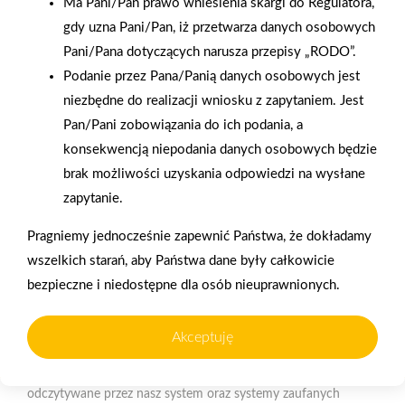
Ma Pani/Pan prawo wniesienia skargi do Regulatora,
Otwarcie sklepu PSB
gdy uzna Pani/Pan, iż przetwarza danych osobowych
Mrówka w Wyrzysku
Pani/Pana dotyczących narusza przepisy „RODO”.
Podanie przez Pana/Panią danych osobowych jest
niezbędne do realizacji wniosku z zapytaniem. Jest
Pan/Pani zobowiązania do ich podania, a
konsekwencją niepodania danych osobowych będzie
brak możliwości uzyskania odpowiedzi na wysłane
Gwarancja jakości
Zakupy w systemie
Polityka plików cookies
zapytanie.
naszych produktów
ratalnym
Nasz serwis internetowy wykorzystuje pliki cookies w celu
Pragniemy jednocześnie zapewnić Państwa, że dokładamy
zapewnienia prawidłowego działania strony, poprawy komfortu
wszelkich starań, aby Państwa dane były całkowicie
użytkowania oraz analizy ruchu na stronie.
bezpieczne i niedostępne dla osób nieuprawnionych.
Czym są pliki cookies?
Oferujemy zakupy
Zakupy
Akceptuję
Cookies to niewielkie pliki tekstowe zapisywane na urządzeniu
telefoniczne
na terenie całej Polski
użytkownika (komputerze, tablecie, smartfonie) podczas
korzystania z naszej strony internetowej. Pliki te mogą być
odczytywane przez nasz system oraz systemy zaufanych