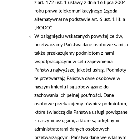
AKTUALNOŚCI
z art. 172 ust. 1 ustawy z dnia 16 lipca 2004
roku prawa telekomunikacyjnego (zgoda
alternatywna) na podstawie art. 6 ust. 1 lit. a
„RODO”.
W osiągnięciu wskazanych powyżej celów,
przetwarzamy Państwa dane osobowe sami, a
także przekazujemy podmiotom z nami
współpracującymi w celu zapewnienia
Państwu najwyższej jakości usług. Podmioty
te przetwarzają Państwa dane osobowe w
naszym imieniu i są zobowiązane do
zachowania ich pełnej poufności. Dane
osobowe przekazujemy również podmiotom,
które świadczą dla Państwa usługi powiązane
z naszymi usługami, a które są odrębnymi
2026-01-15
2026-01-12
administratorami danych osobowych
Grupa PSB Handel S.A.
Zacisze S.A. dołącza do
gra z WOŚP. Powstała
Grupy PSB. Sieć kończy
przetwarzającymi Państwa dane we własnym