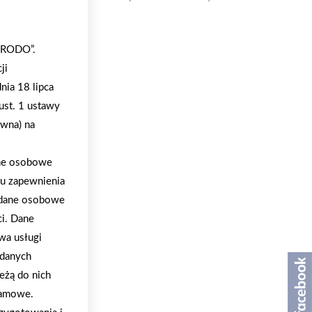
 „RODO”.
ji
nia 18 lipca
ust. 1 ustawy
ywna) na
ane osobowe
lu zapewnienia
a dane osobowe
ci. Dane
wa usługi
 danych
eżą do nich
klamowe.