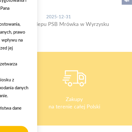
zygotowania i
/Pana
2025-12-31
ostowania,
Otwarcie sklepu PSB Mrówka w Wyrzysku
danych, prawo
z wpływu na
zed jej
rzetwarza
iosku z
podania danych
nie.
y
Zakupy
na terenie całej Polski
aństwa dane