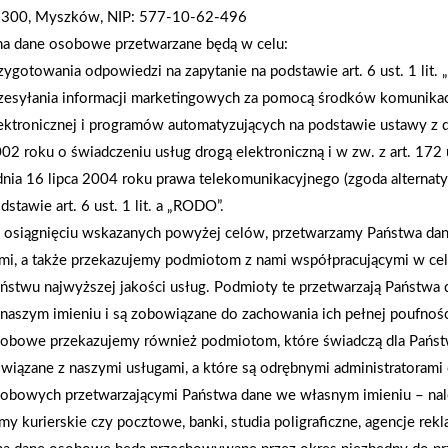
-300, Myszków, NIP: 577-10-62-496
osób.
na dane osobowe przetwarzane będą w celu:
zygotowania odpowiedzi na zapytanie na podstawie art. 6 ust. 1 lit.
AKTUALNOŚCI
zesyłania informacji marketingowych za pomocą środków komunikac
ektronicznej i programów automatyzujących na podstawie ustawy z d
02 roku o świadczeniu usług drogą elektroniczną i w zw. z art. 172 
dnia 16 lipca 2004 roku prawa telekomunikacyjnego (zgoda alternat
dstawie art. 6 ust. 1 lit. a „RODO”.
osiągnięciu wskazanych powyżej celów, przetwarzamy Państwa d
mi, a także przekazujemy podmiotom z nami współpracującymi w ce
ństwu najwyższej jakości usług. Podmioty te przetwarzają Państw
naszym imieniu i są zobowiązane do zachowania ich pełnej poufnoś
obowe przekazujemy również podmiotom, które świadczą dla Państ
wiązane z naszymi usługami, a które są odrębnymi administratorami
obowych przetwarzającymi Państwa dane we własnym imieniu – nal
rmy kurierskie czy pocztowe, banki, studia poligraficzne, agencje re