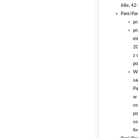
68e, 42
Pani/Pa
pr
pr
el
20
z 
po
W 
sa
Pa
w 
os
po
os
fi