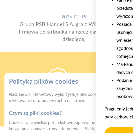
Pani/Pa
przedsta
wyrażon
2026-01-15
Grupa PSB Handel S.A. gra z WOŚP. Powstała
Posiada 
firmowa eSkarbonka na rzecz gastroenterologii
usunięci
dziecięcej
wniesie
zgodnoś
cofnięci
Ma Pani/
danych 
Podanie 
Polityka plików cookies
zapytani
Nasz serwis internetowy wykorzystuje pliki cookies w celu zapewni
osobowy
Gwarancja jakości
Z
użytkowania oraz analizy ruchu na stronie.
naszych produktów
Pragniemy jed
Czym są pliki cookies?
były całkowic
Cookies to niewielkie pliki tekstowe zapisywane na urządzeniu użyt
korzystania z naszej strony internetowej. Pliki te mogą być odczyt