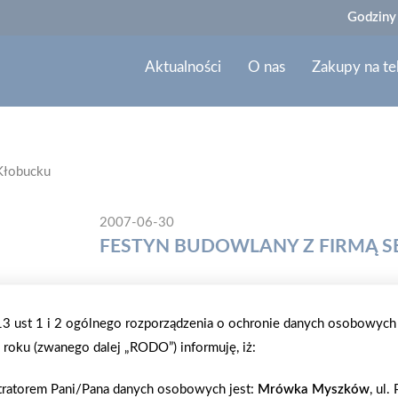
Godziny
Aktualności
O nas
Zakupy na te
 Kłobucku
2007-06-30
FESTYN BUDOWLANY Z FIRMĄ S
Po raz kolejny, firma SEVEN II zorganizowała fest
był Samorząd Osiedlowy oraz producenci mater
.13 ust 1 i 2 ogólnego rozporządzenia o ochronie danych osobowych
ONDULINE. Podczas imprezy występował teatr dla dz
roku (zwanego dalej „RODO”) informuję, iż:
Gdyni, zespół APLAUSE oraz zorganizowano konkursy 
tratorem Pani/Pana danych osobowych jest:
Mrówka Myszków
, ul.
beczek z piwem, przeciąganie liny, loteria fantow