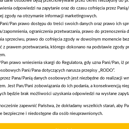
na dane osobowe będą przechowywane przez okres niezbędny do pr
wienia odpowiedzi na zapytanie oraz do czasu cofnięcia przez Panią
ej zgody na otrzymanie informacji marketingowych.
2026-01-12
Pani/Pan prawo dostępu do treści swoich danych oraz prawo ich spr
Zacisze S.A. dołącza do Grupy PSB. Sieć kończy
rok strategicznym otwarciem po rebrandingu
a/zapomnienia, ograniczenia przetwarzania, prawo do przenoszenia 
nia sprzeciwu, prawo do cofnięcia zgody w dowolnym momencie be
ć z prawem przetwarzania, którego dokonano na podstawie zgody pr
em.
Pan prawo wniesienia skargi do Regulatora, gdy uzna Pani/Pan, iż p
osobowych Pani/Pana dotyczących narusza przepisy „RODO”.
przez Pana/Panią danych osobowych jest niezbędne do realizacji wn
em. Jest Pan/Pani zobowiązania do ich podania, a konsekwencją nie
enia prawidłowego działania strony, poprawy komfortu
ch będzie brak możliwości uzyskania odpowiedzi na wysłane zapyta
akupy w systemie
Oferujemy zakup
ratalnym
telefoniczne
nocześnie zapewnić Państwa, że dokładamy wszelkich starań, aby P
ie bezpieczne i niedostępne dla osób nieuprawnionych.
kownika (komputerze, tablecie, smartfonie) podczas
ywane przez nasz system oraz systemy zaufanych