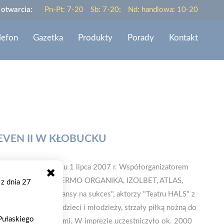
 otwarcia:
Pn-Pt: 7-20
Sb: 7-20;
Nd: handlowa: 10-20
lefon
Gazetka
Produkty
Porady
Kontakt
EVEN II W KŁOBUCKU
yn w Kłobucku w dniu 1 lipca 2007 r. Współorganizatorem
iałów budowlanych: TERMO ORGANIKA, IZOLBET, ATLAS,
 z dnia 27
ieci, laureaci "Szansy na sukces", aktorzy "Teatru HALS" z
m.in.: biegi dla dzieci i młodzieży, strzały piłką nożną do
 Pułaskiego
a z wysokimi nagrodami. W imprezie uczestniczyło ok. 2000