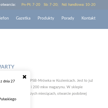
 otwarcia:
Pn-Pt: 7-20
Sb: 7-20;
Nd: handlowa: 10-20
lefon
Gazetka
Produkty
Porady
Kontakt
WARTY
pnia br. mały sklep PSB-Mrówka w Kozienicach. Jest to już
 z dnia 27
erzchni handlowej i 200 mkw magazynu. W sklepie
 planuje, w najbliższych miesiącach, otwarcie podobnej
 Pułaskiego