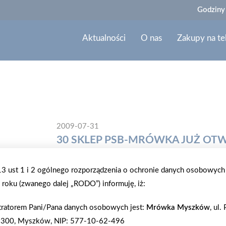
Godziny
Aktualności
O nas
Zakupy na te
2009-07-31
30 SKLEP PSB-MRÓWKA JUŻ OT
Firma Amarol, członek Grupy PSB, otworzyła 1 sier
.13 ust 1 i 2 ogólnego rozporządzenia o ochronie danych osobowych
30 market sieci Mrówek. Obiekt ma 400 mkw powi
roku (zwanego dalej „RODO”) informuję, iż:
zatrudnienie znalazło 8 pracowników. Firma Amarol
tratorem Pani/Pana danych osobowych jest:
Mrówka Myszków
, ul.
placówki w Warce.
-300, Myszków, NIP: 577-10-62-496