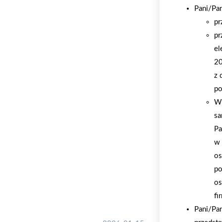
Pani/Pa
pr
pr
el
20
z 
po
W 
sa
Pa
w 
os
po
os
fi
Pani/Pa