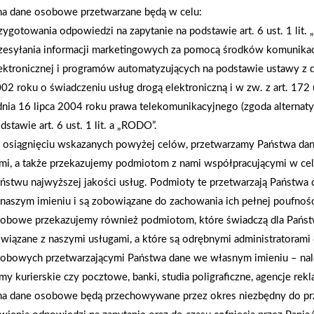
na dane osobowe przetwarzane będą w celu:
AKTUALNOŚCI
zygotowania odpowiedzi na zapytanie na podstawie art. 6 ust. 1 lit.
zesyłania informacji marketingowych za pomocą środków komunikac
ektronicznej i programów automatyzujących na podstawie ustawy z d
02 roku o świadczeniu usług drogą elektroniczną i w zw. z art. 172 
dnia 16 lipca 2004 roku prawa telekomunikacyjnego (zgoda alternat
dstawie art. 6 ust. 1 lit. a „RODO”.
osiągnięciu wskazanych powyżej celów, przetwarzamy Państwa d
mi, a także przekazujemy podmiotom z nami współpracującymi w ce
ństwu najwyższej jakości usług. Podmioty te przetwarzają Państw
naszym imieniu i są zobowiązane do zachowania ich pełnej poufnoś
obowe przekazujemy również podmiotom, które świadczą dla Państ
wiązane z naszymi usługami, a które są odrębnymi administratorami
obowych przetwarzającymi Państwa dane we własnym imieniu – nal
rmy kurierskie czy pocztowe, banki, studia poligraficzne, agencje re
na dane osobowe będą przechowywane przez okres niezbędny do pr