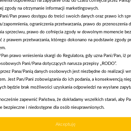
wienia odpowiedzi na zapytanie oraz do czasu cofnięcia przez Panią
2026-01-12
ej zgody na otrzymanie informacji marketingowych.
Zacisze S.A. dołącza do Grupy PSB. Sieć kończy
rok strategicznym otwarciem po rebrandingu
Pani/Pan prawo dostępu do treści swoich danych oraz prawo ich spr
a/zapomnienia, ograniczenia przetwarzania, prawo do przenoszenia 
nia sprzeciwu, prawo do cofnięcia zgody w dowolnym momencie be
ć z prawem przetwarzania, którego dokonano na podstawie zgody pr
em.
Pan prawo wniesienia skargi do Regulatora, gdy uzna Pani/Pan, iż p
osobowych Pani/Pana dotyczących narusza przepisy „RODO”.
przez Pana/Panią danych osobowych jest niezbędne do realizacji wn
enia prawidłowego działania strony, poprawy komfortu
em. Jest Pan/Pani zobowiązania do ich podania, a konsekwencją nie
akupy w systemie
Oferujemy zakup
ch będzie brak możliwości uzyskania odpowiedzi na wysłane zapyta
ratalnym
telefoniczne
nocześnie zapewnić Państwa, że dokładamy wszelkich starań, aby P
kownika (komputerze, tablecie, smartfonie) podczas
ie bezpieczne i niedostępne dla osób nieuprawnionych.
ywane przez nasz system oraz systemy zaufanych
Akceptuję
Telefon:
34 343 02 01, 607 444 559