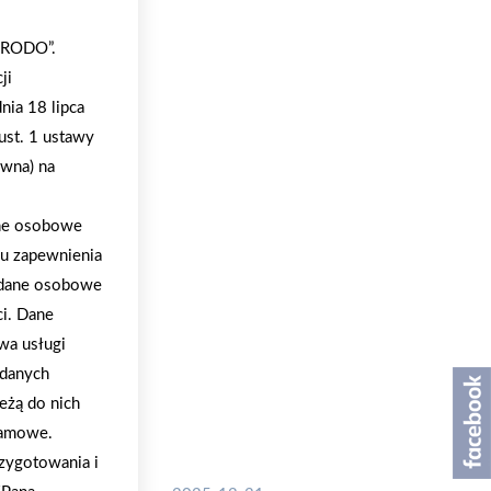
 „RODO”.
ji
nia 18 lipca
ust. 1 ustawy
ywna) na
ane osobowe
lu zapewnienia
a dane osobowe
ci. Dane
wa usługi
 danych
eżą do nich
klamowe.
zygotowania i