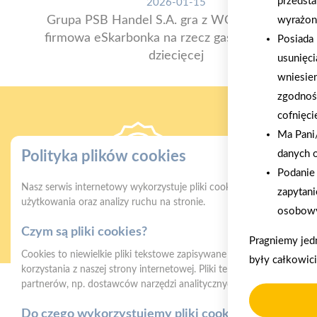
przedsta
2026-01-15
Grupa PSB Handel S.A. gra z WOŚP. Powstała
wyrażon
firmowa eSkarbonka na rzecz gastroenterologii
Posiada 
dziecięcej
usunięci
wniesie
zgodnoś
cofnięci
Ma Pani/
danych 
Polityka plików cookies
Podanie 
Nasz serwis internetowy wykorzystuje pliki cookies w celu zapewni
zapytani
Gwarancja jakości
Z
użytkowania oraz analizy ruchu na stronie.
osobowy
naszych produktów
Czym są pliki cookies?
Pragniemy jed
Cookies to niewielkie pliki tekstowe zapisywane na urządzeniu użyt
były całkowic
korzystania z naszej strony internetowej. Pliki te mogą być odczyt
partnerów, np. dostawców narzędzi analitycznych.
Mrówka Myszków
Do czego wykorzystujemy pliki cookies?