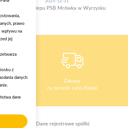
/Pana
2025-12-31
Otwarcie sklepu PSB Mrówka w Wyrzysku
ostowania,
danych, prawo
z wpływu na
zed jej
rzetwarza
iosku z
podania danych
y
Zakupy
nie.
na terenie całej Polski
aństwa dane
Dane rejestrowe spółki: