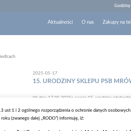
Godziny
Aktualności
O nas
Zakupy na te
iedlcach
2025-05-17
15. URODZINY SKLEPU PSB MR
W dniu 17.05.2025r. swoje 15. urodziny obchodził
uroczyście świętowana. Na miejscu pojawił się rów
.13 ust 1 i 2 ogólnego rozporządzenia o ochronie danych osobowych
osobowość telewizyjna razem ze stoiskiem Central
roku (zwanego dalej „RODO”) informuję, iż:
uroczystości wyjątkowego charakteru. Na klientów
nagrodami oraz atrakcje przygotowane specjalnie z