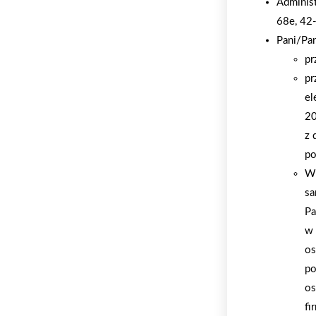
Adminis
68e, 42
Pani/Pa
pr
pr
el
20
z 
po
W 
sa
Pa
w 
os
po
os
fi