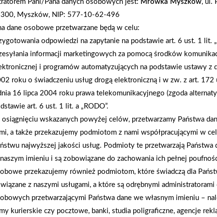
tratorem Pani/Pana danych osobowych jest:
Mrówka Myszków
, ul.
przez właścicieli sklepu Mrówka, którzy zadbali o 
-300, Myszków, NIP: 577-10-62-496
radości, inspiracji i wspólnego świętowania.
na dane osobowe przetwarzane będą w celu:
zygotowania odpowiedzi na zapytanie na podstawie art. 6 ust. 1 lit.
zesyłania informacji marketingowych za pomocą środków komunikac
AKTUALNOŚCI
ektronicznej i programów automatyzujących na podstawie ustawy z d
02 roku o świadczeniu usług drogą elektroniczną i w zw. z art. 172 
dnia 16 lipca 2004 roku prawa telekomunikacyjnego (zgoda alternat
dstawie art. 6 ust. 1 lit. a „RODO”.
osiągnięciu wskazanych powyżej celów, przetwarzamy Państwa d
mi, a także przekazujemy podmiotom z nami współpracującymi w ce
ństwu najwyższej jakości usług. Podmioty te przetwarzają Państw
naszym imieniu i są zobowiązane do zachowania ich pełnej poufnoś
obowe przekazujemy również podmiotom, które świadczą dla Państ
wiązane z naszymi usługami, a które są odrębnymi administratorami
obowych przetwarzającymi Państwa dane we własnym imieniu – nal
rmy kurierskie czy pocztowe, banki, studia poligraficzne, agencje re