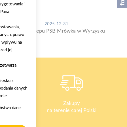
zygotowania i
/Pana
2025-12-31
ostowania,
Otwarcie sklepu PSB Mrówka w Wyrzysku
danych, prawo
z wpływu na
zed jej
rzetwarza
iosku z
podania danych
nie.
y
Zakupy
aństwa dane
na terenie całej Polski