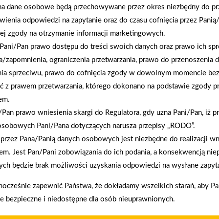
na dane osobowe będą przechowywane przez okres niezbędny do pr
wienia odpowiedzi na zapytanie oraz do czasu cofnięcia przez Panią
ej zgody na otrzymanie informacji marketingowych.
2026-01-12
Pani/Pan prawo dostępu do treści swoich danych oraz prawo ich spr
Zacisze S.A. dołącza do Grupy PSB. Sieć kończy
a/zapomnienia, ograniczenia przetwarzania, prawo do przenoszenia 
rok strategicznym otwarciem po rebrandingu
nia sprzeciwu, prawo do cofnięcia zgody w dowolnym momencie be
ć z prawem przetwarzania, którego dokonano na podstawie zgody pr
em.
Pan prawo wniesienia skargi do Regulatora, gdy uzna Pani/Pan, iż p
osobowych Pani/Pana dotyczących narusza przepisy „RODO”.
przez Pana/Panią danych osobowych jest niezbędne do realizacji wn
em. Jest Pan/Pani zobowiązania do ich podania, a konsekwencją nie
ch będzie brak możliwości uzyskania odpowiedzi na wysłane zapyta
enia prawidłowego działania strony, poprawy komfortu
akupy w systemie
Oferujemy zakup
nocześnie zapewnić Państwa, że dokładamy wszelkich starań, aby P
ratalnym
telefoniczne
ie bezpieczne i niedostępne dla osób nieuprawnionych.
kownika (komputerze, tablecie, smartfonie) podczas