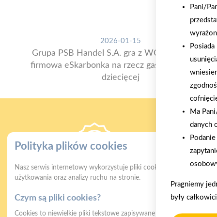
Pani/Pa
przedsta
wyrażon
2026-01-15
Posiada 
Grupa PSB Handel S.A. gra z WOŚP. Powstała
usunięci
firmowa eSkarbonka na rzecz gastroenterologii
wniesie
dziecięcej
zgodnoś
cofnięci
Ma Pani/
danych 
Podanie 
Polityka plików cookies
zapytani
osobowy
Nasz serwis internetowy wykorzystuje pliki cookies w celu zapewni
Gwarancja jakości
Z
użytkowania oraz analizy ruchu na stronie.
Pragniemy jed
naszych produktów
były całkowic
Czym są pliki cookies?
Cookies to niewielkie pliki tekstowe zapisywane na urządzeniu użyt