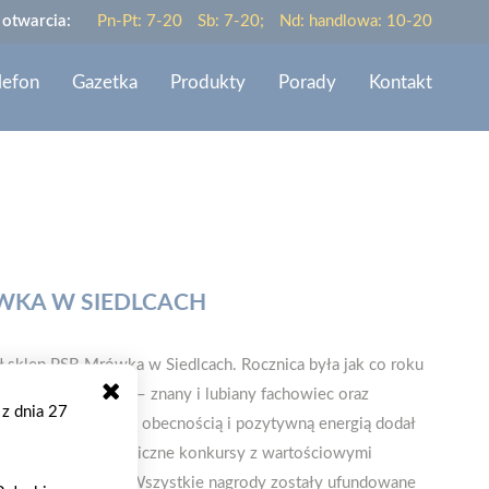
 otwarcia:
Pn-Pt: 7-20
Sb: 7-20;
Nd: handlowa: 10-20
lefon
Gazetka
Produkty
Porady
Kontakt
ÓWKA W SIEDLCACH
 sklep PSB Mrówka w Siedlcach. Rocznica była jak co roku
nież Darek Stolarz – znany i lubiany fachowiec oraz
 z dnia 27
i PSB. Darek swoją obecnością i pozytywną energią dodał
 placówki czekały liczne konkursy z wartościowymi
 okazji jubileuszu. Wszystkie nagrody zostały ufundowane