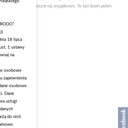
 Pułaskiego
to, aby każdy gość poczuł się wyjątkowo. To był dzień pełen
 „RODO”.
ji
nia 18 lipca
ust. 1 ustawy
ywna) na
ane osobowe
lu zapewnienia
a dane osobowe
ci. Dane
wa usługi
 danych
eżą do nich
klamowe.