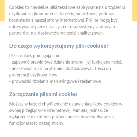
Oferujemy zakupy
Zakupy
Cookies to niewielkie pliki tekstowe zapisywane na urządzeniu
telefoniczne
na terenie całej Polski
użytkownika (komputerze, tablecie, smartfonie) podczas
korzystania z naszej strony internetowej. Pliki te mogą być
odczytywane przez nasz system oraz systemy zaufanych
partnerów, np. dostawców narzędzi analitycznych.
Mrówka Myszków
ul. Pułaskiego 68e, 42-300, Myszków
Do czego wykorzystujemy pliki cookies?
Telefon:
34 343 02 01, 607 444 559
Pliki cookies pomagają nam:
E-mail:
myszkow@psbmrowka.com.pl
- zapewnić prawidłowe działanie strony i jej funkcjonalności,
- analizować ruch na stronie i dostosowywać treści do
preferencji użytkowników,
Dane rejestrowe spółki:
- prowadzić działania marketingowe i reklamowe.
Nr KRS 0000620472
Sąd Rejonowy w Częstochowie
Zarządzanie plikami cookies
Kapitał zakładowy 600 000 PLN
Możesz w każdej chwili zmienić ustawienia plików cookies w
NIP:
577-10-62-496
swojej przeglądarce internetowej. Pamiętaj jednak, że
REGON:
150215402
wyłączenie niektórych plików cookies może wpłynąć na
funkcjonalność naszej strony.