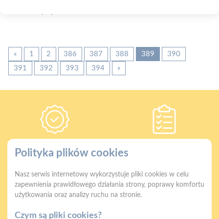
Zobacz więcej
«
1
2
386
387
388
389
390
391
392
393
394
»
Gwarancja jakości
Zakupy w systemie
Polityka plików cookies
naszych produktów
ratalnym
Nasz serwis internetowy wykorzystuje pliki cookies w celu
zapewnienia prawidłowego działania strony, poprawy komfortu
użytkowania oraz analizy ruchu na stronie.
Czym są pliki cookies?